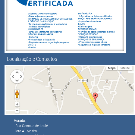
Localização e Contactos
Morada:
Rua Gonçalo de Loulé
lote A1 r/c dto.