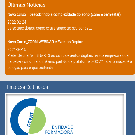
Últimas Notícias
Novo curso _ Descobrindo a complexidade do sono (sono e bem estar)
2022-02-24
Já se questionou como está a saúde do seu sono? ...
Novo Curso_ZOOM WEBINAR e Eventos Digitais
2021-04-15
Pretende criar WEBINARES ou outros eventos digitais na sua empresa e quer
perceber como tirar o máximo partido da plataforma ZOOM? Esta formação é a
solução para o que pretende. ...
Empresa Certificada