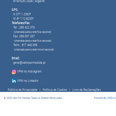
8100-626 Loulé | Algarve
GPS:
N 37º 1.2393º
W 8º 1'12.8235º
Telefones/Fax:
Tel.: 289 422 370
(chamada para a rede fixa nacional)
Fax: 289 097 267
(chamada para a rede fixa nacional)
Telm.: 917 440 056
(chamada para a rede móvel nacional)
Email:
geral@valorpormedida.pt
VPM no Instragram
VPM no Linkedin
Política de Privacidade
|
Política de Cookies
|
Livro de Reclamações
© 2026 Valor Por Medida. Todos os Direitos Reservados
Powered By
WEBsvc