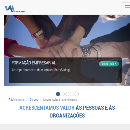
T
n
FORMAÇÃO EMPRESARIAL
Saiba mais +
Acompanhamento de crianças (BabySitting)
Página Inicial
Cursos
Língua inglesa - atendimento
ACRESCENTAMOS VALOR
ÀS PESSOAS E ÀS
ORGANIZAÇÕES