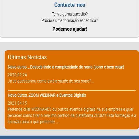
Contacte-nos
Tem alguma questão?
Procura uma formação específica?
Podemos ajudar!
Últimas Notícias
Novo curso _ Descobrindo a complexidade do sono (sono e bem estar)
2022-02-24
Já se questionou como está a saúde do seu sono? ...
Novo Curso_ZOOM WEBINAR e Eventos Digitais
2021-04-15
Pretende criar WEBINARES ou outros eventos digitais na sua empresa e quer
perceber como tirar o máximo partido da plataforma ZOOM? Esta formação é a
solução para o que pretende. ...