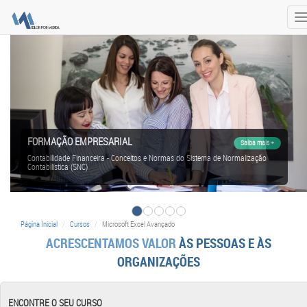
T
n
FORMAÇÃO EMPRESARIAL
Saiba mais +
Contabilidade Financeira - Conceitos e Normas do Sistema de Normalização
Contabilística (SNC)
Página Inicial
Cursos
Microsoft Excel Avançado
ACRESCENTAMOS VALOR
ÀS PESSOAS E ÀS
ORGANIZAÇÕES
ENCONTRE O SEU CURSO