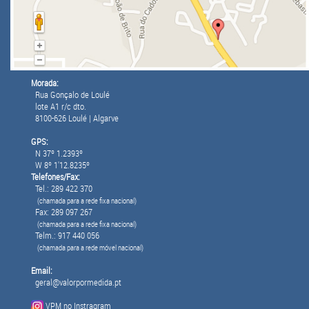
Morada:
Rua Gonçalo de Loulé
lote A1 r/c dto.
8100-626 Loulé | Algarve
GPS:
N 37º 1.2393º
W 8º 1'12.8235º
Telefones/Fax:
Tel.: 289 422 370
(chamada para a rede fixa nacional)
Fax: 289 097 267
(chamada para a rede fixa nacional)
Telm.: 917 440 056
(chamada para a rede móvel nacional)
Email:
geral@valorpormedida.pt
VPM no Instragram