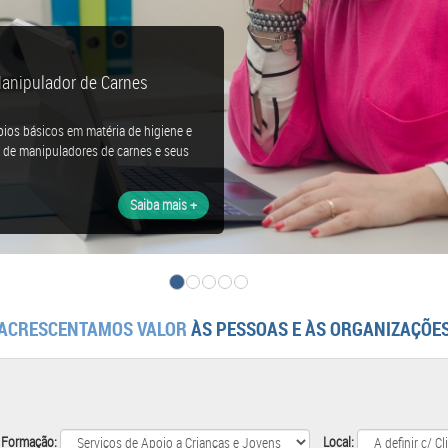
Manipulador de Carnes
pios básicos em matéria de higiene e
de de manipuladores de carnes e seus
Saiba mais +
ACRESCENTAMOS VALOR
ÀS PESSOAS E ÀS ORGANIZAÇÕE
 Formação:
Local: