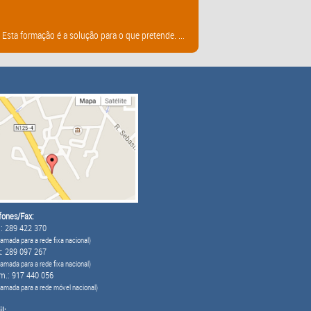
sta formação é a solução para o que pretende. ...
fones/Fax:
: 289 422 370
amada para a rede fixa nacional)
: 289 097 267
amada para a rede fixa nacional)
m.: 917 440 056
hamada para a rede móvel nacional)
l: