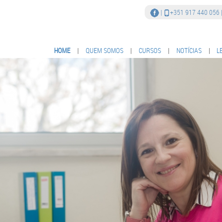
|
+351 917 440 056
HOME
|
QUEM SOMOS
|
CURSOS
|
NOTÍCIAS
|
L