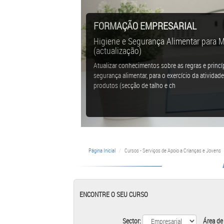
FORMAÇÃO EMPRESARIAL
Higiene e Segurança Alimentar para 
(actualização)
Atualizar conhecimentos sobre as regras e princí
segurança alimentar, para o exercício da ativida
produtos (secção de talho e ch
Página Inicial
Cursos - Serviços de Apoio a Crianças e Jovens
ENCONTRE O SEU CURSO
Sector:
Área de