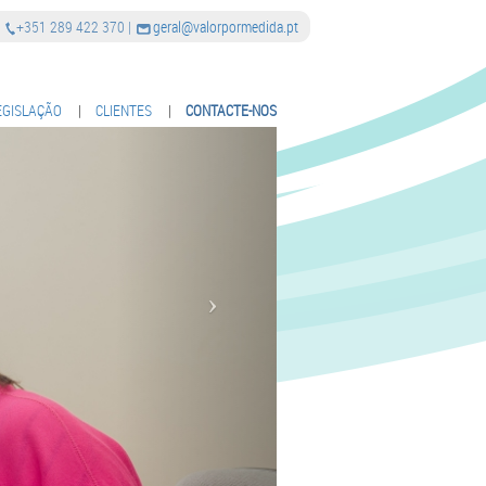
|
+351 289 422 370
|
geral@valorpormedida.pt
EGISLAÇÃO
|
CLIENTES
|
CONTACTE-NOS