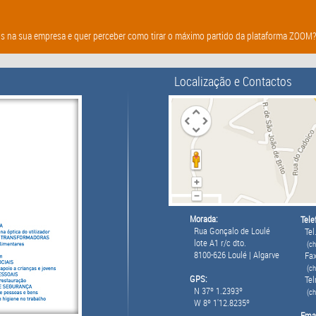
s na sua empresa e quer perceber como tirar o máximo partido da plataforma ZOOM? E
Localização e Contactos
Morada:
Tele
Rua Gonçalo de Loulé
Tel.
lote A1 r/c dto.
(ch
8100-626 Loulé | Algarve
Fax
(ch
GPS:
Tel
N 37º 1.2393º
(c
W 8º 1'12.8235º
Emai