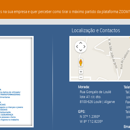
s na sua empresa e quer perceber como tirar o máximo partido da plataforma ZOOM? E
Localização e Contactos
Morada:
Tele
Rua Gonçalo de Loulé
Tel.
lote A1 r/c dto.
(ch
8100-626 Loulé | Algarve
Fax
(ch
GPS:
Tel
N 37º 1.2393º
(c
W 8º 1'12.8235º
Emai