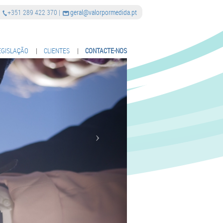
|
+351 289 422 370
|
geral@valorpormedida.pt
EGISLAÇÃO
|
CLIENTES
|
CONTACTE-NOS