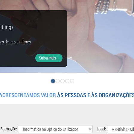
tting)
es de tempos livres
Saiba mais +
ACRESCENTAMOS VALOR
ÀS PESSOAS E ÀS ORGANIZAÇÕE
 Formação:
Local: