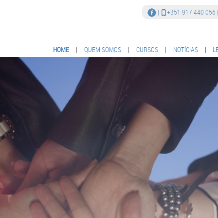
|
+351 917 440 056
HOME
|
QUEM SOMOS
|
CURSOS
|
NOTÍCIAS
|
L