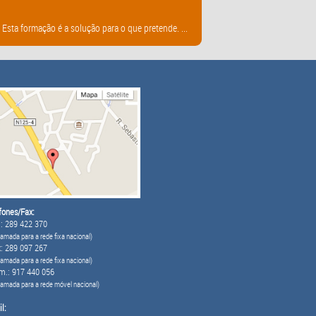
sta formação é a solução para o que pretende. ...
fones/Fax:
: 289 422 370
amada para a rede fixa nacional)
: 289 097 267
amada para a rede fixa nacional)
m.: 917 440 056
hamada para a rede móvel nacional)
l: