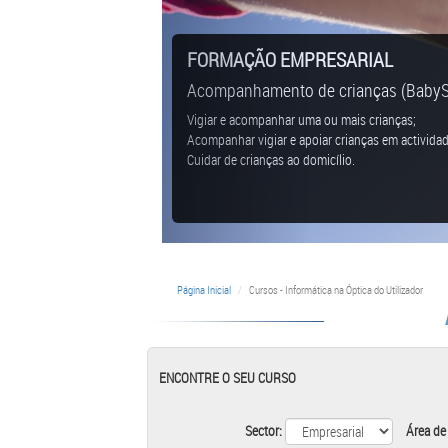
FORMAÇÃO EMPRESARIAL
Acompanhamento de crianças (BabySi
Vigiar e acompanhar uma ou mais crianças;
Acompanhar vigiar e apoiar crianças em actividad
Cuidar de crianças ao domicílio.
Página Inicial
Cursos - Informática na Óptica do Utilizador
ENCONTRE O SEU CURSO
Sector:
Área de