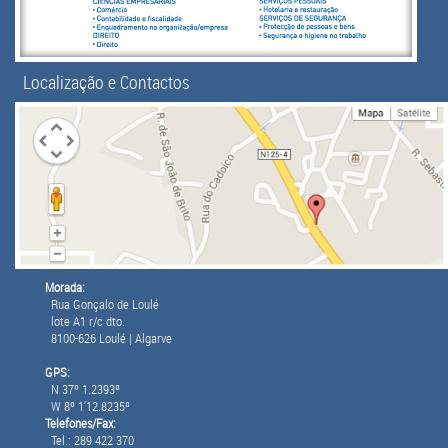
Localização e Contactos
Morada:
Rua Gonçalo de Loulé
lote A1 r/c dto.
8100-626 Loulé | Algarve
GPS:
N 37º 1.2393º
W 8º 1'12.8235º
Telefones/Fax:
Tel.: 289 422 370