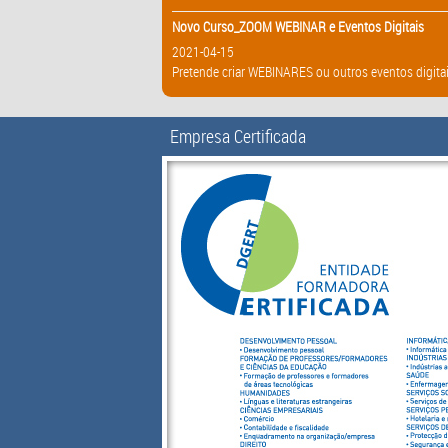
Novo Curso_ZOOM WEBINAR e Eventos Digitais
2021-04-15
Pretende criar WEBINARES ou outros eventos digitai
Empresa Certificada