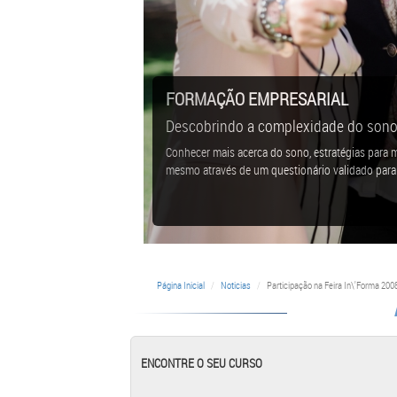
FORMAÇÃO EMPRESARIAL
Descobrindo a complexidade do sono 
Conhecer mais acerca do sono, estratégias para m
mesmo através de um questionário validado para
Página Inicial
Noticias
Participação na Feira In\'Forma 200
ENCONTRE O SEU CURSO