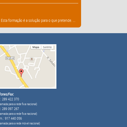
sta formação é a solução para o que pretende. ...
fones/Fax:
: 289 422 370
amada para a rede fixa nacional)
: 289 097 267
amada para a rede fixa nacional)
m.: 917 440 056
hamada para a rede móvel nacional)