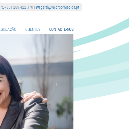
|
+351 289 422 370
|
geral@valorpormedida.pt
EGISLAÇÃO
|
CLIENTES
|
CONTACTE-NOS