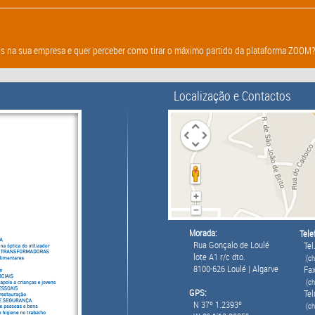
s na sua empresa e quer perceber como tirar o máximo partido da plataforma ZOOM? E
Localização e Contactos
Morada:
Tele
Rua Gonçalo de Loulé
Tel.
lote A1 r/c dto.
(ch
8100-626 Loulé | Algarve
Fax
(ch
GPS:
Tel
N 37º 1.2393º
(c