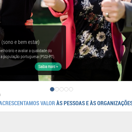
(sono e bem estar)
elhorá-lo e avaliar a qualidade do
 a população portuguesa (PSQI-PT).
Saiba mais +
8
ACRESCENTAMOS VALOR
ÀS PESSOAS E ÀS ORGANIZAÇÕE