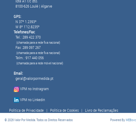
lote A1 r/c dto.
8100-626 Loulé | Algarve
GPS:
N 37º 1.2393º
W 8º 1'12.8235º
Telefones/Fax:
Tel.: 289 422 370
(chamada para a rede fixa nacional)
Fax: 289 097 267
(chamada para a rede fixa nacional)
Telm.: 917 440 056
(chamada para a rede móvel nacional)
Email:
geral@valorpormedida.pt
VPM no Instragram
VPM no Linkedin
Política de Privacidade
|
Política de Cookies
|
Livro de Reclamações
© 2026 Valor Por Medida. Todos os Direitos Reservados
Powered By
WEBsvc