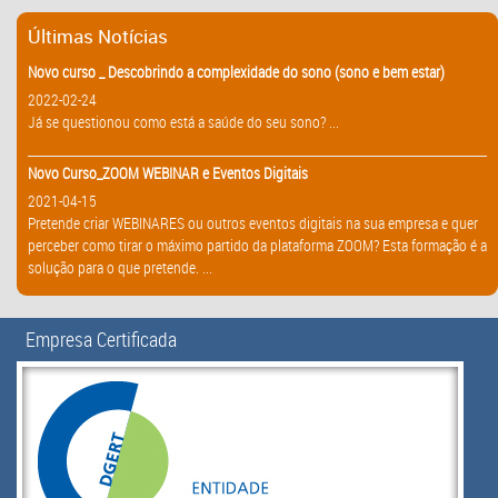
Últimas Notícias
Novo curso _ Descobrindo a complexidade do sono (sono e bem estar)
2022-02-24
Já se questionou como está a saúde do seu sono? ...
Novo Curso_ZOOM WEBINAR e Eventos Digitais
2021-04-15
Pretende criar WEBINARES ou outros eventos digitais na sua empresa e quer
perceber como tirar o máximo partido da plataforma ZOOM? Esta formação é a
solução para o que pretende. ...
Empresa Certificada