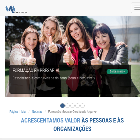
T
n
FORMAÇÃO EMPRESARIAL
Saiba mais +
Descobrindo a complexidade do sono (sono e bem estar)
Página Inicial
Noticias
Formação Modular Certificada Algarve
ACRESCENTAMOS VALOR
ÀS PESSOAS E ÀS
ORGANIZAÇÕES