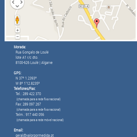
Morada:
Rua Gonçalo de Loulé
lote A1 r/c dto.
8100-626 Loulé | Algarve
GPS:
N 37º 1.2393º
W 8º 1'12.8235º
Telefones/Fax:
Tel.: 289 422 370
(chamada para a rede fixa nacional)
Fax: 289 097 267
(chamada para a rede fixa nacional)
Telm.: 917 440 056
(chamada para a rede móvel nacional)
Email:
geral@valorpormedida.pt