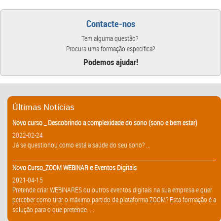
Contacte-nos
Tem alguma questão?
Procura uma formação específica?
Podemos ajudar!
Últimas Notícias
Novo curso _ Descobrindo a complexidade do sono (sono e bem estar)
2022-02-24
Já se questionou como está a saúde do seu sono? ...
Novo Curso_ZOOM WEBINAR e Eventos Digitais
2021-04-15
Pretende criar WEBINARES ou outros eventos digitais na sua empresa e quer
perceber como tirar o máximo partido da plataforma ZOOM? Esta formação é a
solução para o que pretende. ...