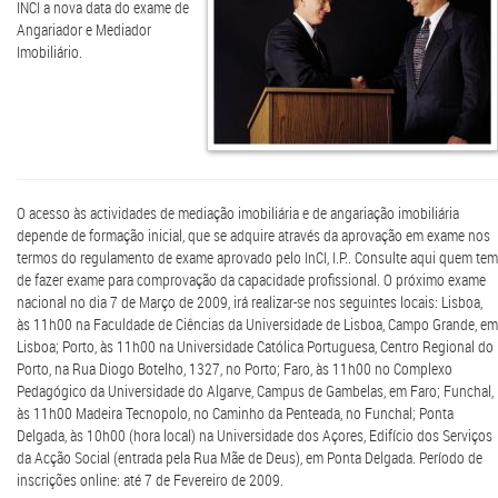
INCI a nova data do exame de
Angariador e Mediador
Imobiliário.
O acesso às actividades de mediação imobiliária e de angariação imobiliária
depende de formação inicial, que se adquire através da aprovação em exame nos
termos do regulamento de exame aprovado pelo InCI, I.P.. Consulte aqui quem tem
de fazer exame para comprovação da capacidade profissional. O próximo exame
nacional no dia 7 de Março de 2009, irá realizar-se nos seguintes locais: Lisboa,
às 11h00 na Faculdade de Ciências da Universidade de Lisboa, Campo Grande, em
Lisboa; Porto, às 11h00 na Universidade Católica Portuguesa, Centro Regional do
Porto, na Rua Diogo Botelho, 1327, no Porto; Faro, às 11h00 no Complexo
Pedagógico da Universidade do Algarve, Campus de Gambelas, em Faro; Funchal,
às 11h00 Madeira Tecnopolo, no Caminho da Penteada, no Funchal; Ponta
Delgada, às 10h00 (hora local) na Universidade dos Açores, Edifício dos Serviços
da Acção Social (entrada pela Rua Mãe de Deus), em Ponta Delgada. Período de
inscrições online: até 7 de Fevereiro de 2009.