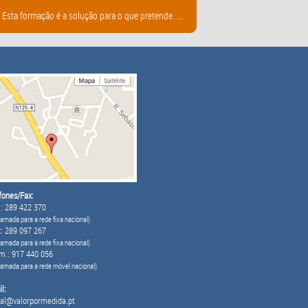
sta formação é a solução para o que pretende. ...
fones/Fax:
: 289 422 370
amada para a rede fixa nacional)
: 289 097 267
amada para a rede fixa nacional)
m.: 917 440 056
hamada para a rede móvel nacional)
l:
al@valorpormedida.pt