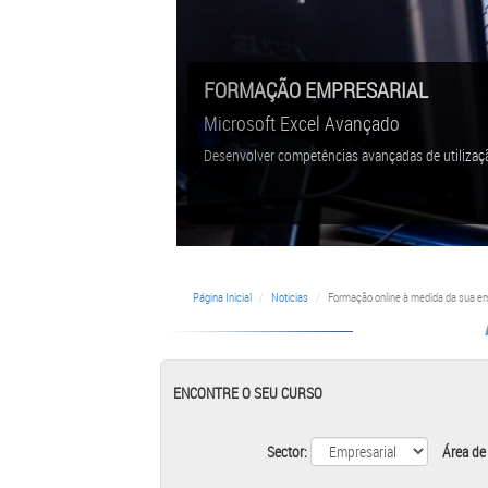
FORMAÇÃO EMPRESARIAL
Microsoft Excel Avançado
Desenvolver competências avançadas de utilizaç
Página Inicial
Noticias
Formação online à medida da sua e
ENCONTRE O SEU CURSO
Sector:
Área de