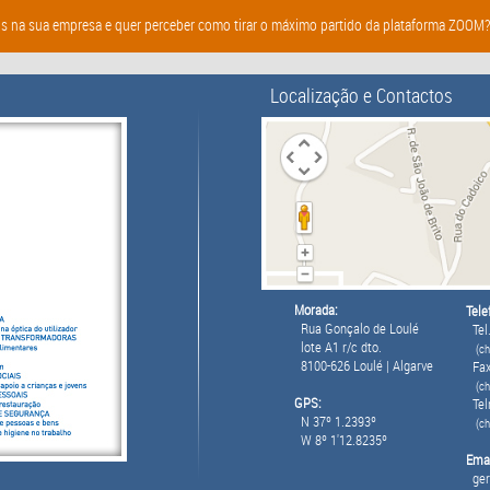
s na sua empresa e quer perceber como tirar o máximo partido da plataforma ZOOM? E
Localização e Contactos
Morada:
Tele
Rua Gonçalo de Loulé
Tel.
lote A1 r/c dto.
(ch
8100-626 Loulé | Algarve
Fax
(ch
GPS:
Tel
N 37º 1.2393º
(c
W 8º 1'12.8235º
Emai
ger