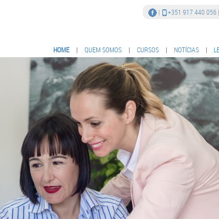
|
+351 917 440 056
HOME
|
QUEM SOMOS
|
CURSOS
|
NOTÍCIAS
|
L