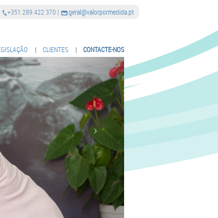
|
+351 289 422 370
|
geral@valorpormedida.pt
EGISLAÇÃO
|
CLIENTES
|
CONTACTE-NOS