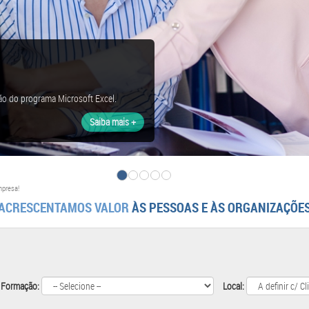
ão do programa Microsoft Excel.
Saiba mais +
mpresa!
ACRESCENTAMOS VALOR
ÀS PESSOAS E ÀS ORGANIZAÇÕE
 Formação:
Local: