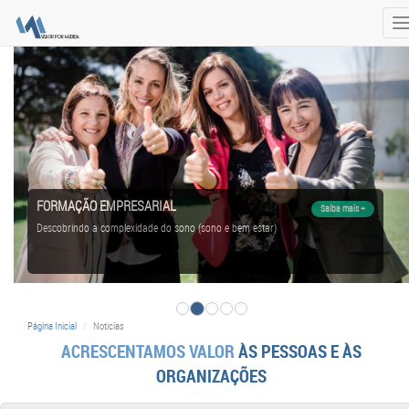
T
n
FORMAÇÃO EMPRESARIAL
Saiba mais +
Descobrindo a complexidade do sono (sono e bem estar)
Página Inicial
Noticias
ACRESCENTAMOS VALOR
ÀS PESSOAS E ÀS
ORGANIZAÇÕES